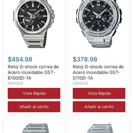
Reloj
Reloj
G-
G-
$494.98
$378.98
shock
shock
correa
correa
Reloj G-shock correa de
Reloj G-shock correa de
de
de
Acero inoxidable GST-
Acero inoxidable GST-
Acero
Acero
B1000D-1A
S110D-1A
inoxidable
inoxidable
GSHOCK
GSHOCK
GST-
GST-
B1000D-
S110D-
Vista Rápida
Vista Rápida
1A
1A
Añadir al carrito
Añadir al carrito