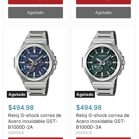
Agotado
Agotado
Agotado
Agotado
Reloj
Reloj
G-
G-
$494.98
$494.98
shock
shock
correa
correa
Reloj G-shock correa de
Reloj G-shock correa de
de
de
Acero inoxidable GST-
Acero inoxidable GST-
Acero
Acero
B1000D-2A
B1000D-3A
inoxidable
inoxidable
GSHOCK
GSHOCK
GST-
GST-