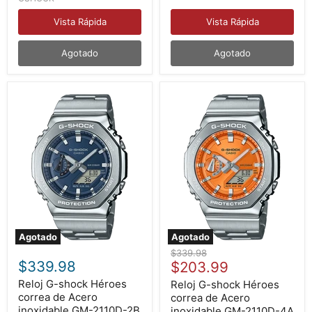
GST-
700FF-
B100D-
8A
Vista Rápida
Vista Rápida
1A
Agotado
Agotado
Agotado
Agotado
Reloj
Reloj
Precio
$339.98
G-
G-
$339.98
Precio
original
$203.99
shock
shock
actual
Héroes
Héroes
Reloj G-shock Héroes
Reloj G-shock Héroes
correa
correa
correa de Acero
correa de Acero
de
de
inoxidable GM-2110D-2B
inoxidable GM-2110D-4A