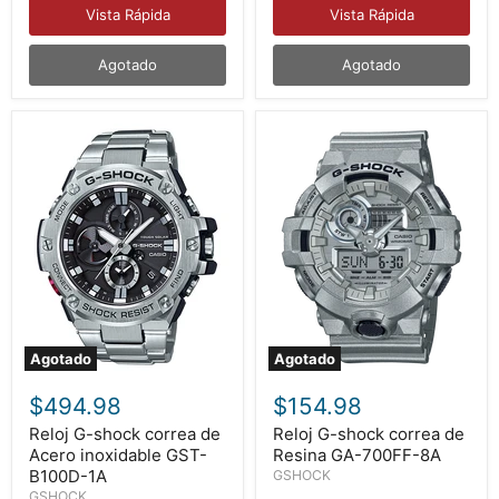
B1000D-
B1000D-
Vista Rápida
Vista Rápida
2A
3A
Agotado
Agotado
Agotado
Agotado
Reloj
Reloj
G-
G-
$494.98
$154.98
shock
shock
correa
correa
Reloj G-shock correa de
Reloj G-shock correa de
de
de
Acero inoxidable GST-
Resina GA-700FF-8A
Acero
Resina
B100D-1A
GSHOCK
inoxidable
GA-
GSHOCK