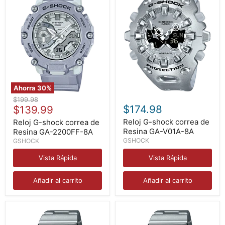
Ahorra
30
%
Reloj
Reloj
Precio
$199.98
G-
G-
Precio
$174.98
original
$139.99
shock
shock
actual
correa
correa
Reloj G-shock correa de
Reloj G-shock correa de
de
de
Resina GA-V01A-8A
Resina GA-2200FF-8A
Resina
Resina
GSHOCK
GSHOCK
GA-
GA-
2200FF-
V01A-
Vista Rápida
Vista Rápida
8A
8A
Añadir al carrito
Añadir al carrito