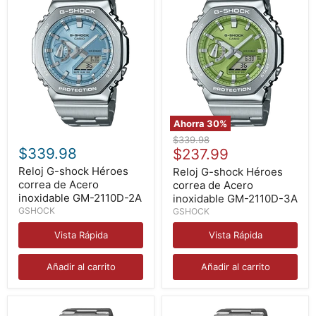
Ahorra
30
%
Reloj
Reloj
Precio
$339.98
G-
G-
$339.98
Precio
original
$237.99
shock
shock
actual
Héroes
Héroes
Reloj G-shock Héroes
Reloj G-shock Héroes
correa
correa
correa de Acero
correa de Acero
de
de
inoxidable GM-2110D-2A
inoxidable GM-2110D-3A
Acero
Acero
GSHOCK
GSHOCK
inoxidable
inoxidable
GM-
GM-
Vista Rápida
Vista Rápida
2110D-
2110D-
2A
3A
Añadir al carrito
Añadir al carrito