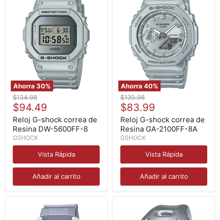
Ahorra
30
%
Ahorra
40
%
Reloj
Reloj
Precio
Precio
$134.98
$139.98
G-
G-
Precio
Precio
original
$94.49
original
$83.99
shock
shock
actual
actual
correa
correa
Reloj G-shock correa de
Reloj G-shock correa de
de
de
Resina DW-5600FF-8
Resina GA-2100FF-8A
Resina
Resina
GSHOCK
GSHOCK
DW-
GA-
5600FF-
2100FF-
Vista Rápida
Vista Rápida
8
8A
Añadir al carrito
Añadir al carrito