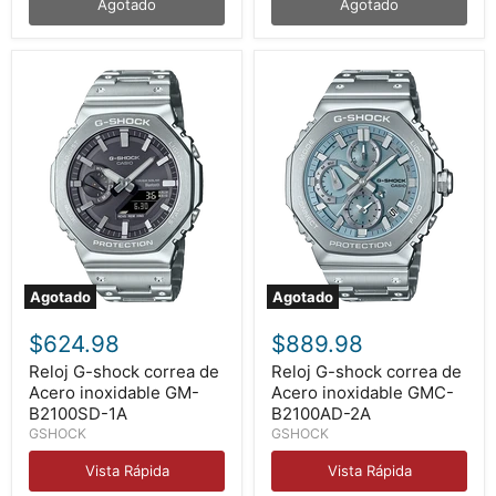
Agotado
Agotado
Agotado
Agotado
Reloj
Reloj
G-
G-
$624.98
$889.98
shock
shock
correa
correa
Reloj G-shock correa de
Reloj G-shock correa de
de
de
Acero inoxidable GM-
Acero inoxidable GMC-
Acero
Acero
B2100SD-1A
B2100AD-2A
inoxidable
inoxidable
GSHOCK
GSHOCK
GM-
GMC-
B2100SD-
B2100AD-
Vista Rápida
Vista Rápida
1A
2A