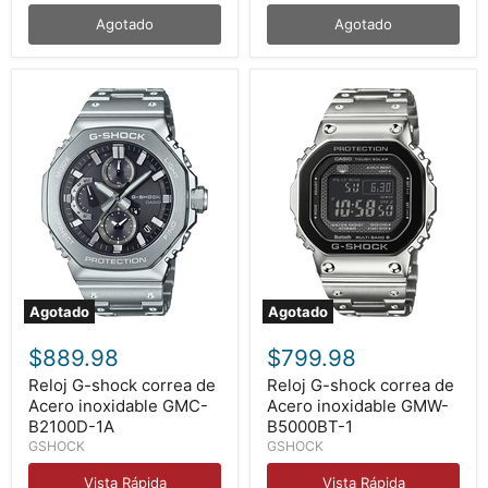
Agotado
Agotado
Agotado
Agotado
Reloj
Reloj
G-
G-
$889.98
$799.98
shock
shock
correa
correa
Reloj G-shock correa de
Reloj G-shock correa de
de
de
Acero inoxidable GMC-
Acero inoxidable GMW-
Acero
Acero
B2100D-1A
B5000BT-1
inoxidable
inoxidable
GSHOCK
GSHOCK
GMC-
GMW-
B2100D-
B5000BT-
Vista Rápida
Vista Rápida
1A
1