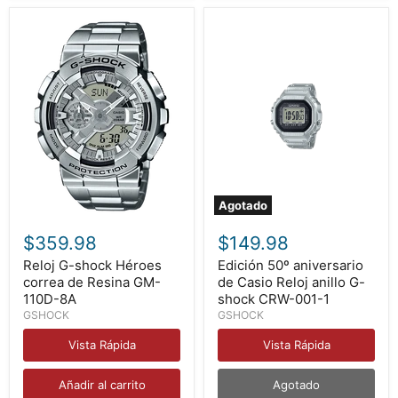
Agotado
Reloj
Edición
G-
50º
$359.98
$149.98
shock
aniversario
Héroes
de
Reloj G-shock Héroes
Edición 50º aniversario
correa
Casio
correa de Resina GM-
de Casio Reloj anillo G-
de
Reloj
110D-8A
shock CRW-001-1
Resina
anillo
GSHOCK
GSHOCK
GM-
G-
110D-
shock
Vista Rápida
Vista Rápida
8A
CRW-
001-
1
Añadir al carrito
Agotado