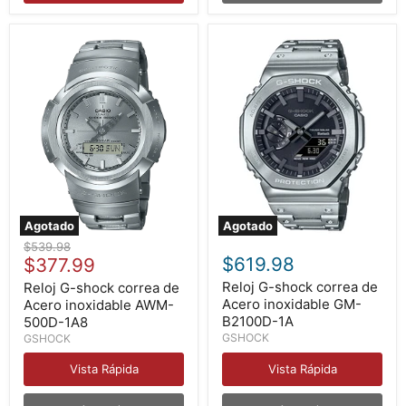
Agotado
Agotado
Reloj
Reloj
Precio
$539.98
G-
G-
Precio
$619.98
original
$377.99
shock
shock
actual
correa
correa
Reloj G-shock correa de
Reloj G-shock correa de
de
de
Acero inoxidable GM-
Acero inoxidable AWM-
Acero
Acero
B2100D-1A
500D-1A8
inoxidable
inoxidable
GSHOCK
GSHOCK
AWM-
GM-
500D-
B2100D-
Vista Rápida
Vista Rápida
1A8
1A