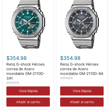
Reloj
Reloj
G-
G-
$354.98
$354.98
shock
shock
Héroes
Héroes
Reloj G-shock Héroes
Reloj G-shock Héroes
correa
correa
correa de Acero
correa de Acero
de
de
inoxidable GM-2110D-
inoxidable GM-2110D-8A
Acero
Acero
3A1
GSHOCK
inoxidable
inoxidable
GSHOCK
GM-
GM-
2110D-
2110D-
Vista Rápida
Vista Rápida
3A1
8A
Añadir al carrito
Añadir al carrito