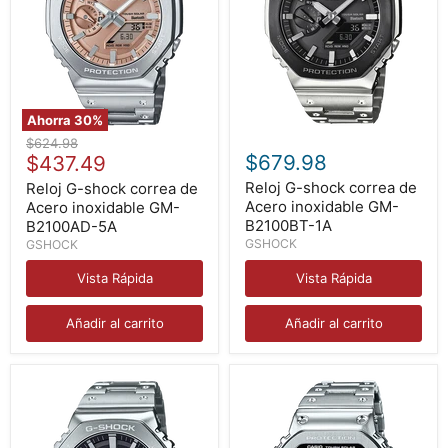
Ahorra
30
%
Reloj
Reloj
Precio
$624.98
G-
G-
Precio
$679.98
original
$437.49
shock
shock
actual
correa
correa
Reloj G-shock correa de
Reloj G-shock correa de
de
de
Acero inoxidable GM-
Acero inoxidable GM-
Acero
Acero
B2100BT-1A
B2100AD-5A
inoxidable
inoxidable
GSHOCK
GSHOCK
GM-
GM-
B2100AD-
B2100BT-
Vista Rápida
Vista Rápida
5A
1A
Añadir al carrito
Añadir al carrito