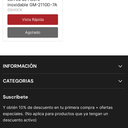
de
inoxidable GM-2110D-7A
Acero
GSHOCK
inoxidable
GM-
Vista Rápida
2110D-
7A
Agotado
INFORMACIÓN
CATEGORIAS
Suscríbete
Y obtén 10% de descuento en tu primera compra + ofertas
especiales. (No aplica para productos que ya tengan un
descuento activo)