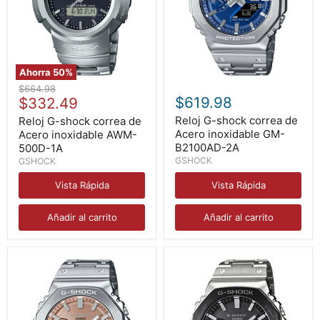
Ahorra
50
%
Reloj
Reloj
Precio
$664.98
G-
G-
Precio
$619.98
original
$332.49
shock
shock
actual
correa
correa
Reloj G-shock correa de
Reloj G-shock correa de
de
de
Acero inoxidable GM-
Acero inoxidable AWM-
Acero
Acero
B2100AD-2A
500D-1A
inoxidable
inoxidable
GSHOCK
GSHOCK
AWM-
GM-
500D-
B2100AD-
Vista Rápida
Vista Rápida
1A
2A
Añadir al carrito
Añadir al carrito