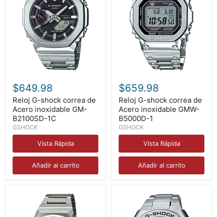
Reloj
Reloj
G-
G-
$649.98
$659.98
shock
shock
correa
correa
Reloj G-shock correa de
Reloj G-shock correa de
de
de
Acero inoxidable GM-
Acero inoxidable GMW-
Acero
Acero
B2100SD-1C
B5000D-1
inoxidable
inoxidable
GSHOCK
GSHOCK
GM-
GMW-
B2100SD-
B5000D-
Vista Rápida
Vista Rápida
1C
1
Añadir al carrito
Añadir al carrito