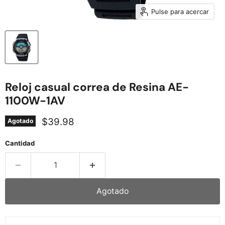
Pulse para acercar
Reloj casual correa de Resina AE-
1100W-1AV
Precio actual
$39.98
Agotado
Cantidad
Agotado