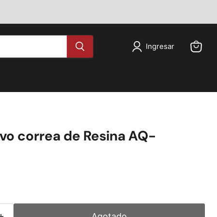
Ingresar
Ver
carrito
ivo correa de Resina AQ-
ual
Agotado