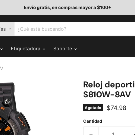
Envío gratis, en compras mayor a $100+
ías
Etiquetadora
Soporte
AV
Reloj deport
S810W-8AV
Precio act
$74.98
Agotado
Cantidad