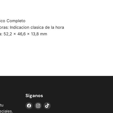
ico Completo
ras: Indicacion clasica de la hora
a: 52,2 x 46,6 x 13,8 mm
Síganos
Encuéntrenos
Encuéntrenos
Encuéntrenos
tu
en
en
en
ciales.