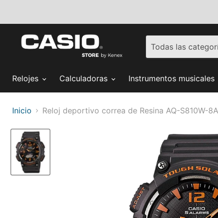
Todas las categor
Relojes
Calculadoras
Instrumentos musicales
Inicio
Reloj deportivo correa de Resina AQ-S810W-8