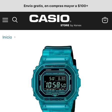
Envío gratis, en compras mayor a $100+
Menú
Ver
Buscar
carrit
Inicio