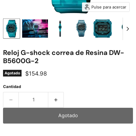
Pulse para acercar
Reloj G-shock correa de Resina DW-
B5600G-2
Precio actual
$154.98
Agotado
Cantidad
Agotado