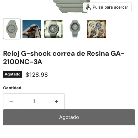
Pulse para acercar
Reloj G-shock correa de Resina GA-
2100NC-3A
Precio actual
$128.98
Agotado
Cantidad
Agotado