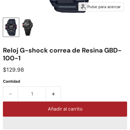
Pulse para acercar
Reloj G-shock correa de Resina GBD-
100-1
Precio actual
$129.98
Cantidad
Añadir al carrito