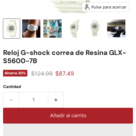
Pulse para acercar
Reloj G-shock correa de Resina GLX-
S5600-7B
Precio original
Precio actual
$124.98
$87.49
Ahorra
30
%
Cantidad
Añadir al carrito