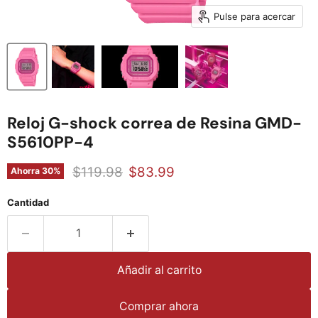
Pulse para acercar
Reloj G-shock correa de Resina GMD-
S5610PP-4
Precio original
Precio actual
$119.98
$83.99
Ahorra
30
%
Cantidad
Añadir al carrito
Comprar ahora