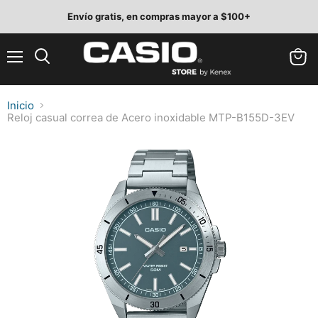
Envío gratis, en compras mayor a $100+
Menú
Ver
Buscar
carrit
Inicio
Reloj casual correa de Acero inoxidable MTP-B155D-3EV