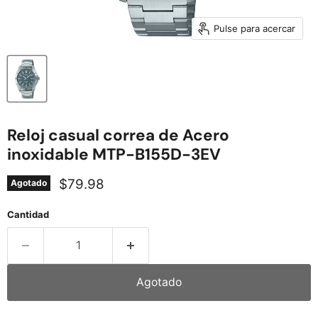
Pulse para acercar
Reloj casual correa de Acero
inoxidable MTP-B155D-3EV
Precio actual
$79.98
Agotado
Cantidad
Agotado