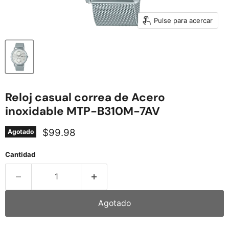
Pulse para acercar
Reloj casual correa de Acero
inoxidable MTP-B310M-7AV
Precio actual
$99.98
Agotado
Cantidad
Agotado