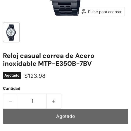
Pulse para acercar
Reloj casual correa de Acero
inoxidable MTP-E350B-7BV
Precio actual
$123.98
Agotado
Cantidad
Agotado