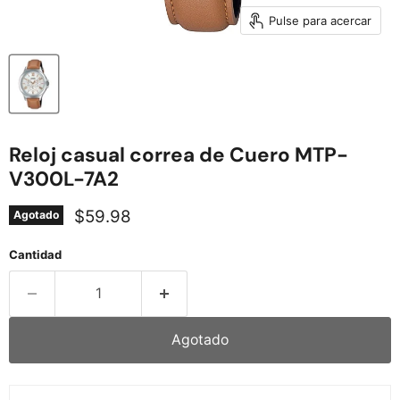
Pulse para acercar
Reloj casual correa de Cuero MTP-
V300L-7A2
Precio actual
$59.98
Agotado
Cantidad
Agotado