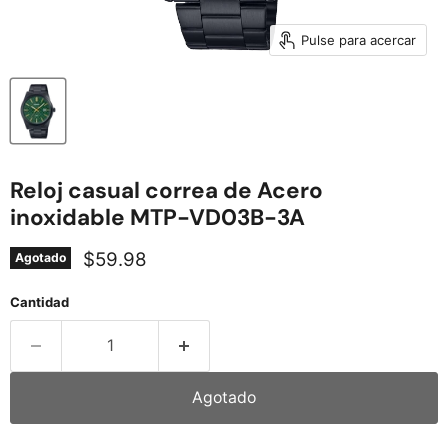
Pulse para acercar
Reloj casual correa de Acero
inoxidable MTP-VD03B-3A
Precio actual
$59.98
Agotado
Cantidad
Agotado